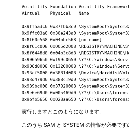
Volatility Foundation Volatility Framework
Virtual    Physical   Name

---------- ---------- ----

0x9ff5a3c0 0x37fbb3c0 \SystemRoot\System32
0x9ffc03a0 0x30e243a0 \SystemRoot\System32
0x8f60c568 0x04bbc568 [no name]

0x8f61c008 0x005d2008 \REGISTRY\MACHINE\SY
0x8f6448d8 0x04b3c8d8 \REGISTRY\MACHINE\HA
0x90659650 0x199c0650 \??\C:\Windows\Serv
0x906d8008 0x13200008 \??\C:\Windows\Serv
0x93cf5008 0x38814008 \Device\HarddiskVolu
0x93d479d0 0x388c19d0 \SystemRoot\System32
0x989bc008 0x37920008 \SystemRoot\System32
0x9e6e69d0 0x005469d0 \??\C:\Users\forensi
0x9efe5650 0x028aa650 \??\C:\Users\forens
実行しますとこのようになります。
このうち SAM と SYSTEM の情報が必要で