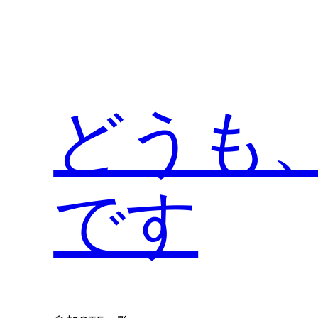
内
容
を
ス
キ
どうも
ッ
プ
です