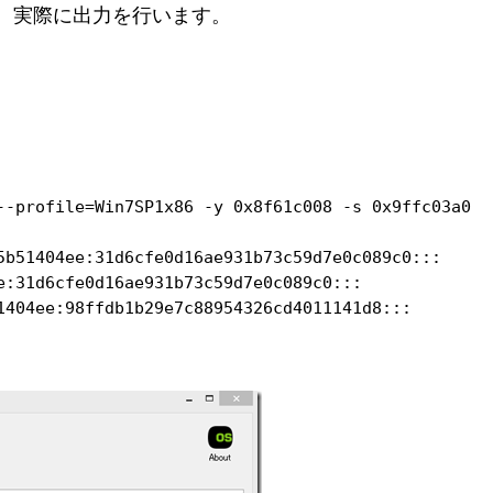
メモし、実際に出力を行います。
--profile=Win7SP1x86 -y 0x8f61c008 -s 0x9ffc03a0

5b51404ee:31d6cfe0d16ae931b73c59d7e0c089c0:::

e:31d6cfe0d16ae931b73c59d7e0c089c0:::

1404ee:98ffdb1b29e7c88954326cd4011141d8:::
。