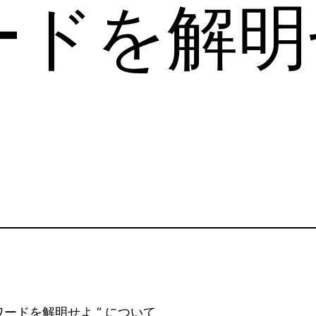
ードを解明
ワードを解明せよ “ について