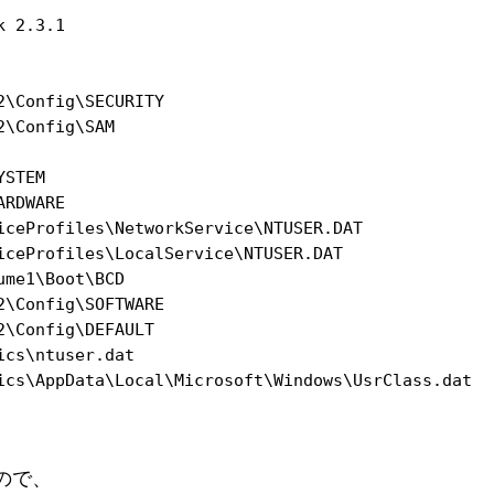
 2.3.1

\Config\SECURITY

\Config\SAM

STEM

RDWARE

iceProfiles\NetworkService\NTUSER.DAT

iceProfiles\LocalService\NTUSER.DAT

me1\Boot\BCD

\Config\SOFTWARE

\Config\DEFAULT

cs\ntuser.dat

ics\AppData\Local\Microsoft\Windows\UsrClass.dat 
すので、