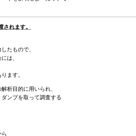
が渡されます。
力したもので、
合には、
あります。
の解析目的に用いられ、
リダンプを取って調査する
から