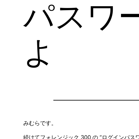
パスワ
よ
みむらです。
続けてフォレンジック 300 の “ログインパス